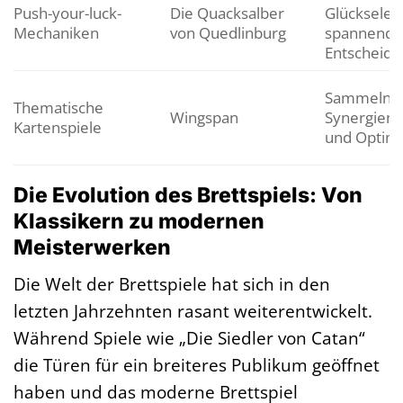
Push-your-luck-
Die Quacksalber
Glückselem
Mechaniken
von Quedlinburg
spannende
Entscheid
Sammeln vo
Thematische
Wingspan
Synergien,
Kartenspiele
und Optim
Die Evolution des Brettspiels: Von
Klassikern zu modernen
Meisterwerken
Die Welt der Brettspiele hat sich in den
letzten Jahrzehnten rasant weiterentwickelt.
Während Spiele wie „Die Siedler von Catan“
die Türen für ein breiteres Publikum geöffnet
haben und das moderne Brettspiel