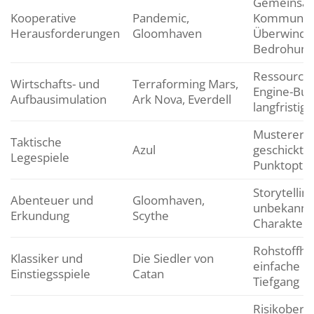
Gemeinsam
Kooperative
Pandemic,
Kommunika
Herausforderungen
Gloomhaven
Überwindu
Bedrohun
Ressource
Wirtschafts- und
Terraforming Mars,
Engine-Buil
Aufbausimulation
Ark Nova, Everdell
langfristig
Mustererk
Taktische
Azul
geschicktes
Legespiele
Punktopti
Storytellin
Abenteuer und
Gloomhaven,
unbekannte
Erkundung
Scythe
Charaktere
Rohstoffha
Klassiker und
Die Siedler von
einfache R
Einstiegsspiele
Catan
Tiefgang
Risikoberei