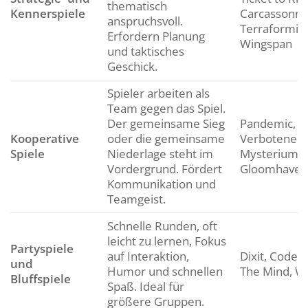
thematisch
Kennerspiele
Carcassonne
anspruchsvoll.
Terraformin
Erfordern Planung
Wingspan
und taktisches
Geschick.
Spieler arbeiten als
Team gegen das Spiel.
Der gemeinsame Sieg
Pandemic, D
Kooperative
oder die gemeinsame
Verbotene In
Spiele
Niederlage steht im
Mysterium,
Vordergrund. Fördert
Gloomhaven
Kommunikation und
Teamgeist.
Schnelle Runden, oft
leicht zu lernen, Fokus
Partyspiele
auf Interaktion,
Dixit, Code
und
Humor und schnellen
The Mind, W
Bluffspiele
Spaß. Ideal für
größere Gruppen.