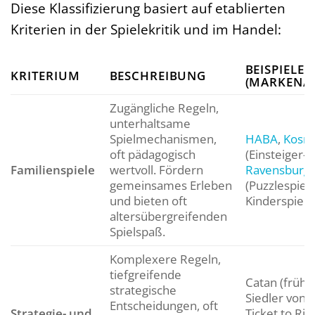
Diese Klassifizierung basiert auf etablierten
Kriterien in der Spielekritik und im Handel:
BEISPIELE
KRITERIUM
BESCHREIBUNG
(MARKEN/T
Zugängliche Regeln,
unterhaltsame
Spielmechanismen,
HABA
,
Kosm
oft pädagogisch
(Einsteiger-R
Familienspiele
wertvoll. Fördern
Ravensburg
gemeinsames Erleben
(Puzzlespiele
und bieten oft
Kinderspiele
altersübergreifenden
Spielspaß.
Komplexere Regeln,
tiefgreifende
Catan (frühe
strategische
Siedler von C
Entscheidungen, oft
Strategie- und
Ticket to Rid