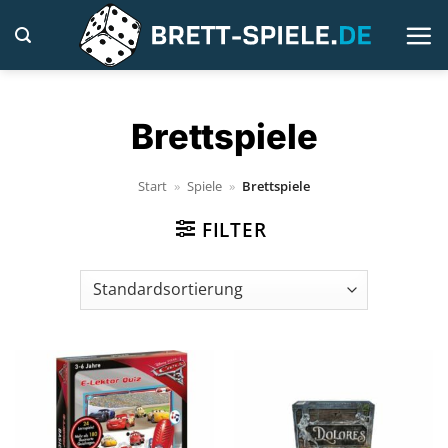
Zum
Inhalt
springen
Brettspiele
Start
»
Spiele
»
Brettspiele
FILTER