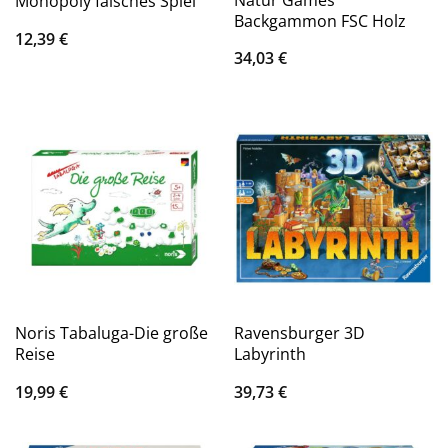
Monopoly falsches Spiel
Backgammon FSC Holz
12,39
€
34,03
€
Noris Tabaluga-Die große
Ravensburger 3D
Reise
Labyrinth
19,99
€
39,73
€