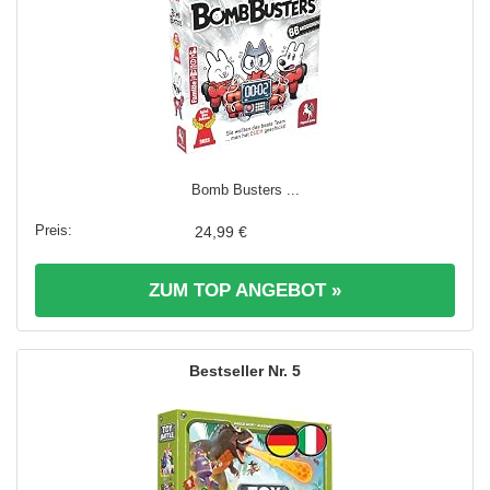
Bomb Busters ...
24,99 €
ZUM TOP ANGEBOT »
5