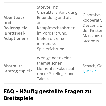
Storytelling,
Charakterentwicklung,
Gloomhaven 
Abenteuer-
Erkundung und oft
kooperativ),
und
auch
Descent: Le
Rollenspiele
Kampfmechanismen
der Finsterni
(Brettspiel-
im Vordergrund.
Mansions of
Adaptionen)
Bieten oft eine
Madness
immersive
Spielerfahrung.
Wenige oder keine
thematischen
Abstrakte
Schach, Go, A
Elemente, Fokus auf
Strategiespiele
Qwirkle
reiner Spiellogik und
Taktik.
FAQ – Häufig gestellte Fragen zu
Brettspiele