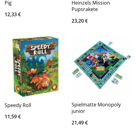
Pig
Heinzels Mission
Pupsrakete
12,33
€
23,20
€
Spielmatte Monopoly
Speedy Roll
junior
11,59
€
21,49
€