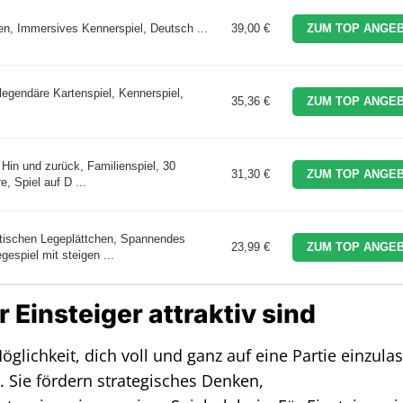
en, Immersives Kennerspiel, Deutsch ...
39,00 €
ZUM TOP ANGEB
gendäre Kartenspiel, Kennerspiel,
35,36 €
ZUM TOP ANGEB
Hin und zurück, Familienspiel, 30
31,30 €
ZUM TOP ANGEB
e, Spiel auf D ...
tischen Legeplättchen, Spannendes
23,99 €
ZUM TOP ANGEB
espiel mit steigen ...
 Einsteiger attraktiv sind
Möglichkeit, dich voll und ganz auf eine Partie einzula
 Sie fördern strategisches Denken,