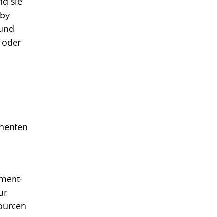
nd sie
bby
 und
 oder
onenten
ement-
ur
sourcen