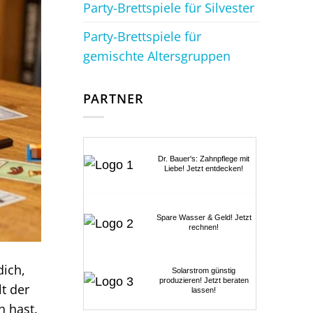
Party-Brettspiele für Silvester
Party-Brettspiele für
gemischte Altersgruppen
PARTNER
Dr. Bauer's: Zahnpflege mit
Liebe! Jetzt entdecken!
Spare Wasser & Geld! Jetzt
rechnen!
dich,
Solarstrom günstig
produzieren! Jetzt beraten
lt der
lassen!
n hast.