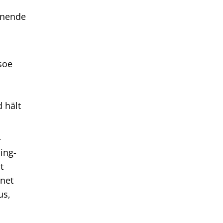
hnende
soe
 hält
-
ing-
t
hnet
us,
l