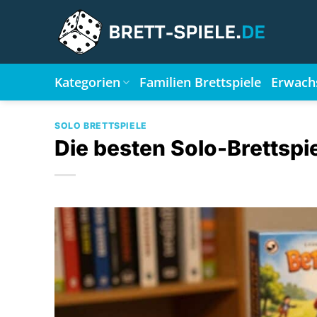
Zum
Inhalt
springen
Kategorien
Familien Brettspiele
Erwach
SOLO BRETTSPIELE
Die besten Solo-Brettspie