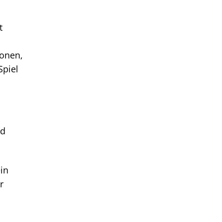
t
ionen,
Spiel
nd
in
r