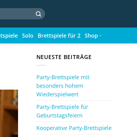
tspiele
Solo
Brettspiele für 2
Shop
NEUESTE BEITRÄGE
Party-Brettspiele mit
besonders hohem
Wiederspielwert
Party-Brettspiele für
Geburtstagsfeiern
Kooperative Party-Brettspiele