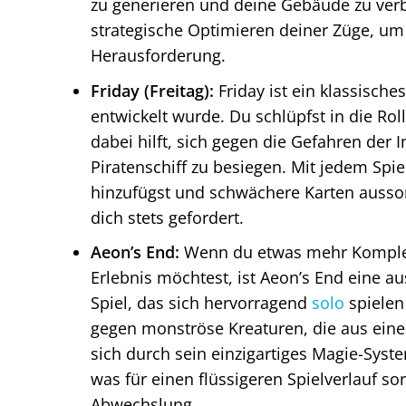
zu generieren und deine Gebäude zu verbe
strategische Optimieren deiner Züge, um 
Herausforderung.
Friday (Freitag):
Friday ist ein klassisches
entwickelt wurde. Du schlüpfst in die Ro
dabei hilft, sich gegen die Gefahren der I
Piratenschiff zu besiegen. Mit jedem Spi
hinzufügst und schwächere Karten aussort
dich stets gefordert.
Aeon’s End:
Wenn du etwas mehr Komplexi
Erlebnis möchtest, ist Aeon’s End eine au
Spiel, das sich hervorragend
solo
spielen 
gegen monströse Kreaturen, die aus eine
sich durch sein einzigartiges Magie-Syst
was für einen flüssigeren Spielverlauf so
Abwechslung.