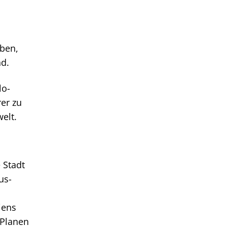
eben,
nd.
lo-
er zu
elt.
 Stadt
us-
iens
 Planen