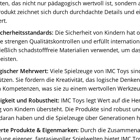
ten, das nicht nur pädagogisch wertvoll ist, sondern
rodukt zeichnet sich durch durchdachte Details und e
rt.
cherheitsstandards:
Die Sicherheit von Kindern hat ob
e strengen Qualitätskontrollen und erfüllt internati
ießlich schadstofffreie Materialien verwendet, um d
eisten.
gischer Mehrwert:
Viele Spielzeuge von IMC Toys sind
ützen. Sie fördern die Kreativität, das logische Denke
n Kompetenzen, was sie zu einem wertvollen Werkzeug
igkeit und Robustheit:
IMC Toys legt Wert auf die Her
von Kindern übersteht. Die Produkte sind robust und 
daran haben und die Spielzeuge über Generationen 
erte Produkte & Eigenmarken:
Durch die Zusammenar
lung eigener, fantasievoller Spielwelten bietet IMC To