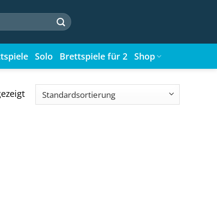
tspiele
Solo
Brettspiele für 2
Shop
ezeigt