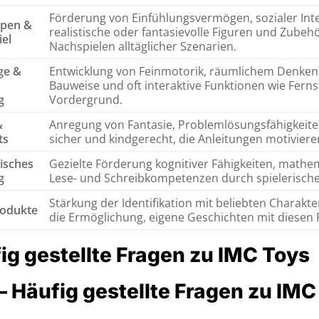
Förderung von Einfühlungsvermögen, sozialer Int
ppen &
realistische oder fantasievolle Figuren und Zubeh
iel
Nachspielen alltäglicher Szenarien.
ge &
Entwicklung von Feinmotorik, räumlichem Denken
Bauweise und oft interaktive Funktionen wie Fer
g
Vordergrund.
&
Anregung von Fantasie, Problemlösungsfähigkeite
ts
sicher und kindgerecht, die Anleitungen motivier
isches
Gezielte Förderung kognitiver Fähigkeiten, math
g
Lese- und Schreibkompetenzen durch spielerische
Stärkung der Identifikation mit beliebten Charakt
rodukte
die Ermöglichung, eigene Geschichten mit diesen F
ig gestellte Fragen zu IMC Toys
– Häufig gestellte Fragen zu IMC