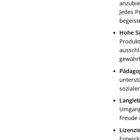
anzubie
Jedes P
begeiste
Hohe Si
Produkt
ausschl
gewährl
Pädago
unterst
soziale
Langleb
Umgang 
Freude 
Lizenzi
Entwick