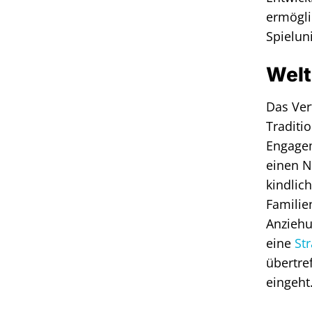
ermögli
Spielun
Welt
Das Ver
Traditi
Engagem
einen N
kindlic
Familie
Anziehu
eine
Str
übertre
eingeht