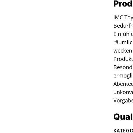
Prod
IMC Toy
Bedürfn
Einfühl
räumlic
wecken –
Produkt
Besonde
ermögli
Abenteu
unkonve
Vorgabe
Qual
KATEGO