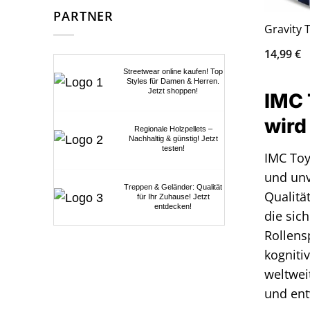
PARTNER
Gravity 
14,99
€
Streetwear online kaufen! Top
Styles für Damen & Herren.
Jetzt shoppen!
IMC 
wird
Regionale Holzpellets –
Nachhaltig & günstig! Jetzt
testen!
IMC Toys
und unv
Treppen & Geländer: Qualität
Qualitä
für Ihr Zuhause! Jetzt
entdecken!
die sic
Rollens
kogniti
weltwei
und ent