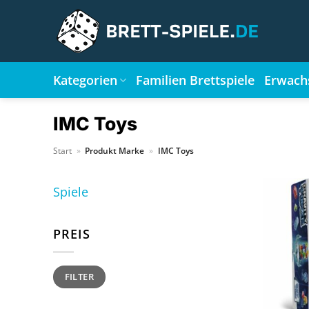
Zum
Inhalt
springen
Kategorien
Familien Brettspiele
Erwach
IMC Toys
Start
»
Produkt Marke
»
IMC Toys
Spiele
PREIS
Min.
Max.
FILTER
Preis
Preis