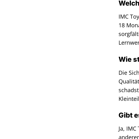
Welch
IMC Toy
18 Mona
sorgfäl
Lernwer
Wie st
Die Sic
Qualitä
schadst
Kleinte
Gibt e
Ja, IMC
anderem