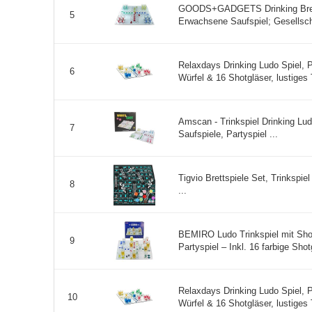
GOODS+GADGETS Drinking Brettsp
5
Erwachsene Saufspiel; Gesellscha
Relaxdays Drinking Ludo Spiel, P
6
Würfel & 16 Shotgläser, lustiges T
Amscan - Trinkspiel Drinking Ludo
7
Saufspiele, Partyspiel ...
Tigvio Brettspiele Set, Trinkspie
8
...
BEMIRO Ludo Trinkspiel mit Shot
9
Partyspiel – Inkl. 16 farbige Shot
Relaxdays Drinking Ludo Spiel, P
10
Würfel & 16 Shotgläser, lustiges T