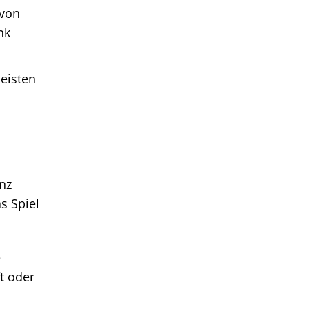
 von
nk
meisten
anz
s Spiel
e
t oder