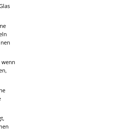
 Glas
ine
eln
inen
r wenn
en,
ene
e
t,
hmen