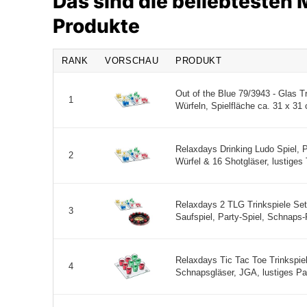
Das sind die beliebtesten 
Produkte
RANK
VORSCHAU
PRODUKT
Out of the Blue 79/3943 - Glas T
1
Würfeln, Spielfläche ca. 31 x 31 
Relaxdays Drinking Ludo Spiel, P
2
Würfel & 16 Shotgläser, lustiges T
Relaxdays 2 TLG Trinkspiele Set,
3
Saufspiel, Party-Spiel, Schnaps-
Relaxdays Tic Tac Toe Trinkspie
4
Schnapsgläser, JGA, lustiges Part