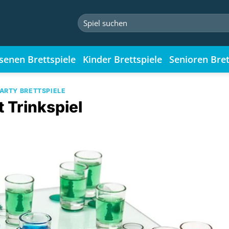
Suchen
nach:
senen Brettspiele
Kinder Brettspiele
Senioren Bret
ARTY BRETTSPIELE
 Trinkspiel