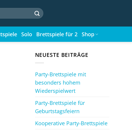
tspiele
Solo
Brettspiele für 2
Shop
NEUESTE BEITRÄGE
Party-Brettspiele mit
besonders hohem
Wiederspielwert
Party-Brettspiele für
Geburtstagsfeiern
Kooperative Party-Brettspiele