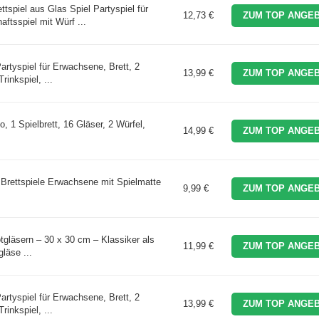
iel aus Glas Spiel Partyspiel für
12,73 €
ZUM TOP ANGEB
ftsspiel mit Würf ...
artyspiel für Erwachsene, Brett, 2
13,99 €
ZUM TOP ANGEB
rinkspiel, ...
, 1 Spielbrett, 16 Gläser, 2 Würfel,
14,99 €
ZUM TOP ANGEB
l Brettspiele Erwachsene mit Spielmatte
9,99 €
ZUM TOP ANGEB
gläsern – 30 x 30 cm – Klassiker als
11,99 €
ZUM TOP ANGEB
gläse ...
artyspiel für Erwachsene, Brett, 2
13,99 €
ZUM TOP ANGEB
rinkspiel, ...