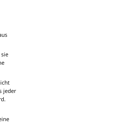
aus
 sie
ne
icht
s jeder
rd.
eine