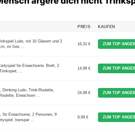
Mensch ärgere dich nicht Trinksp
PREIS
KAUFEN
rinkspiel Ludo, mit 16 Gläsern und 2
16,31 €
ZUM TOP ANGEB
cm, im Ges ...
artyspiel für Erwachsene, Brett, 2
14,99 €
ZUM TOP ANGEB
rinkspiel, ...
 Drinking Ludo, Trink-Roulette,
24,99 €
ZUM TOP ANGEB
Roulette, Erwachsen ...
l, für Erwachsene, 2 Personen, 9
9,99 €
ZUM TOP ANGEB
yspiel, transpar ...