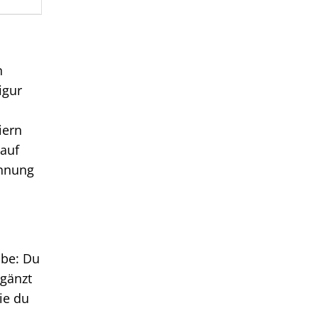
n
igur
iern
 auf
annung
lbe: Du
rgänzt
ie du