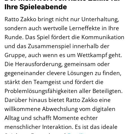
Ihre Spieleabende
Ratto Zakko bringt nicht nur Unterhaltung,
sondern auch wertvolle Lerneffekte in Ihre
Runde. Das Spiel fördert die Kommunikation
und das Zusammenspiel innerhalb der
Gruppe, auch wenn es um Wettkampf geht.
Die Herausforderung, gemeinsam oder
gegeneinander clevere Lösungen zu finden,
stärkt den Teamgeist und fördert die
Problemlösungsfähigkeiten aller Beteiligten.
Darüber hinaus bietet Ratto Zakko eine
willkommene Abwechslung vom digitalen
Alltag und schafft Momente echter
menschlicher Interaktion. Es ist das ideale