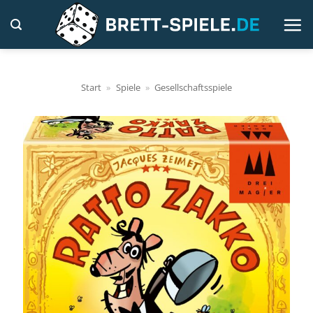
Zum
Inhalt
springen
Start
»
Spiele
»
Gesellschaftsspiele