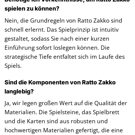
spielen zu können?
Nein, die Grundregeln von Ratto Zakko sind
schnell erlernt. Das Spielprinzip ist intuitiv
gestaltet, sodass Sie nach einer kurzen
Einführung sofort loslegen können. Die
strategische Tiefe entfaltet sich im Laufe des
Spiels.
Sind die Komponenten von Ratto Zakko
langlebig?
Ja, wir legen großen Wert auf die Qualität der
Materialien. Die Spielsteine, das Spielbrett
und die Karten sind aus robusten und
hochwertigen Materialien gefertigt, die eine