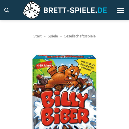
Zum
Inhalt
springen
Start
»
Spiele
»
Gesellschaftsspiele