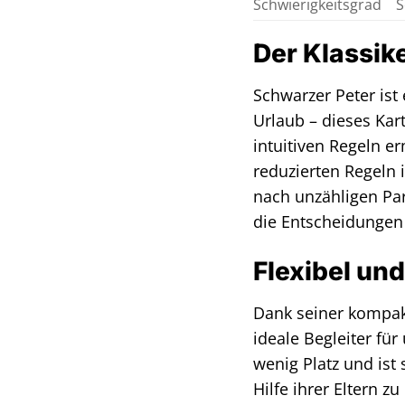
Schwierigkeitsgrad
S
Der Klassike
Schwarzer Peter ist
Urlaub – dieses Kar
intuitiven Regeln e
reduzierten Regeln 
nach unzähligen Part
die Entscheidungen d
Flexibel und
Dank seiner kompak
ideale Begleiter fü
wenig Platz und ist
Hilfe ihrer Eltern z