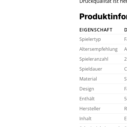
Druckqualität ist h
Produktinfo
EIGENSCHAFT
Spielertyp
F
Altersempfehlung
A
Spieleranzahl
2
Spieldauer
C
Material
S
Design
F
Enthält
5
Hersteller
R
Inhalt
E