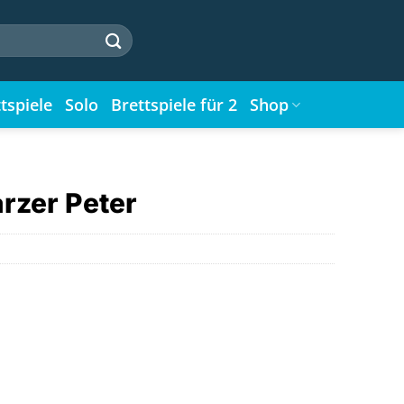
tspiele
Solo
Brettspiele für 2
Shop
rzer Peter