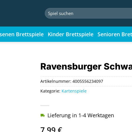
Suchen
nach:
senen Brettspiele
Kinder Brettspiele
Senioren Bret
Ravensburger Schwa
Artikelnummer:
4005556234097
Kategorie:
Kartenspiele
Lieferung in 1-4 Werktagen
7,99
€