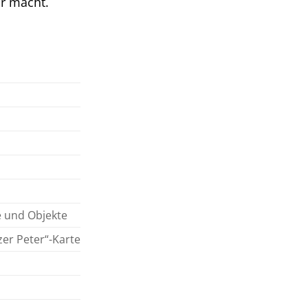
ar macht.
e und Objekte
zer Peter“-Karte