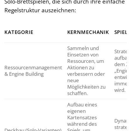
Solo-Brettspielen, die sich durch ihre einfache
Regelstruktur auszeichnen:
KATEGORIE
KERNMECHANIK
SPIEL
Sammeln und
Strateg
Einsetzen von
aufbaue
Ressourcen, um
dem Zie
Ressourcenmanagement
Aktionen zu
„Engine
& Engine Building
verbessern oder
entwick
neue
immer e
Möglichkeiten zu
wird.
schaffen.
Aufbau eines
eigenen
Kartensatzes
Dynami
während des
strateg
Deckbau (Solo-Varianten)
Spiels, um