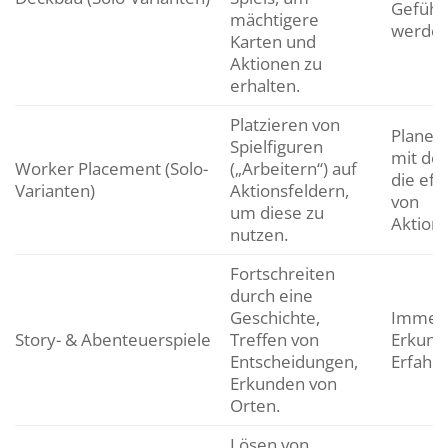
Gefühl,
mächtigere
werden
Karten und
Aktionen zu
erhalten.
Platzieren von
Planeri
Spielfiguren
mit de
Worker Placement (Solo-
(„Arbeitern“) auf
die eff
Varianten)
Aktionsfeldern,
von
um diese zu
Aktions
nutzen.
Fortschreiten
durch eine
Geschichte,
Immers
Story- & Abenteuerspiele
Treffen von
Erkundu
Entscheidungen,
Erfahru
Erkunden von
Orten.
Lösen von